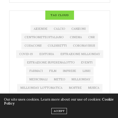
TAG CLOUD
AZIENDE
CALCIO
CANZONI
CENTROMETEOITALIANO
CINEMA
CNR
CODACONS
COLDIRETTI
CORONAVIRUS
COVID-19
EDITORIA
ESTRAZIONE MILLIONDAY
ESTRAZIONE SUPERENALOTTO
EVENTI
FARMACI
FILM
IMPRESE
LIBRI
MEDICINALI
METEO
MILLIONDAY
MILLIONDAY LOTTOMATICA
MOSTRE
MUSICA
NEWS MUSICA
NOTIZIATESTA
Our site uses cookies. Learn more about our use of cookies:
Cookie
Policy
PREVISIONI DEL TEMPO
PREVISIONI METEO
ACCEPT
PROGRAMMI TV
QUOTE SUPERENALOTTO
RAI 1