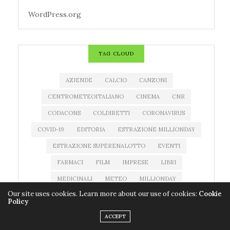
WordPress.org
TAG CLOUD
AZIENDE
CALCIO
CANZONI
CENTROMETEOITALIANO
CINEMA
CNR
CODACONS
COLDIRETTI
CORONAVIRUS
COVID-19
EDITORIA
ESTRAZIONE MILLIONDAY
ESTRAZIONE SUPERENALOTTO
EVENTI
FARMACI
FILM
IMPRESE
LIBRI
MEDICINALI
METEO
MILLIONDAY
Our site uses cookies. Learn more about our use of cookies:
Cookie
MILLIONDAY LOTTOMATICA
MOSTRE
MUSICA
Policy
NEWS MUSICA
NOTIZIATESTA
ACCEPT
PREVISIONI DEL TEMPO
PREVISIONI METEO