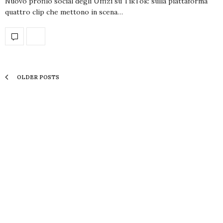
Nuovo profilo social degli Uffizi su TikTok: sulla piattaforma
quattro clip che mettono in scena…
OLDER POSTS