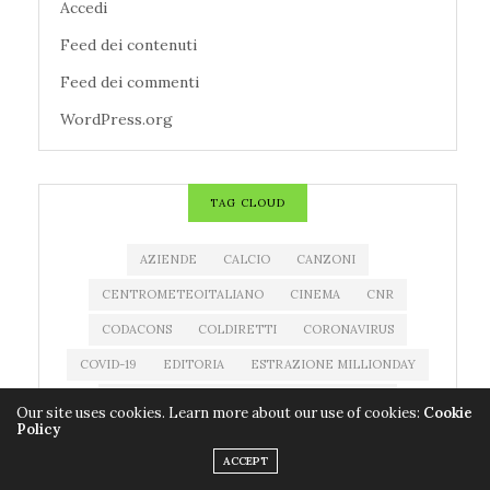
Accedi
Feed dei contenuti
Feed dei commenti
WordPress.org
TAG CLOUD
AZIENDE
CALCIO
CANZONI
CENTROMETEOITALIANO
CINEMA
CNR
CODACONS
COLDIRETTI
CORONAVIRUS
COVID-19
EDITORIA
ESTRAZIONE MILLIONDAY
ESTRAZIONE SUPERENALOTTO
EVENTI
Our site uses cookies. Learn more about our use of cookies:
Cookie
Policy
FARMACI
FILM
IMPRESE
LIBRI
ACCEPT
MEDICINALI
METEO
MILLIONDAY