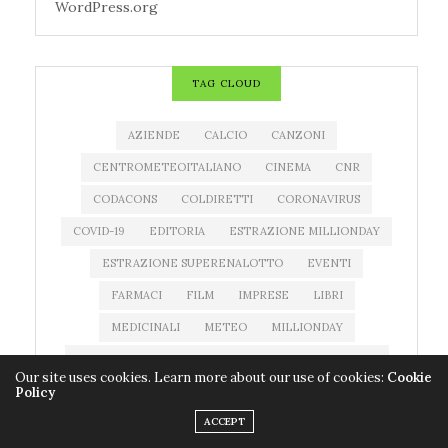
WordPress.org
TAG CLOUD
AZIENDE
CALCIO
CANZONI
CENTROMETEOITALIANO
CINEMA
CNR
CODACONS
COLDIRETTI
CORONAVIRUS
COVID-19
EDITORIA
ESTRAZIONE MILLIONDAY
ESTRAZIONE SUPERENALOTTO
EVENTI
FARMACI
FILM
IMPRESE
LIBRI
MEDICINALI
METEO
MILLIONDAY
MILLIONDAY LOTTOMATICA
MOSTRE
MUSICA
Our site uses cookies. Learn more about our use of cookies:
Cookie
Policy
NEWS MUSICA
NOTIZIATESTA
ACCEPT
PREVISIONI DEL TEMPO
PREVISIONI METEO