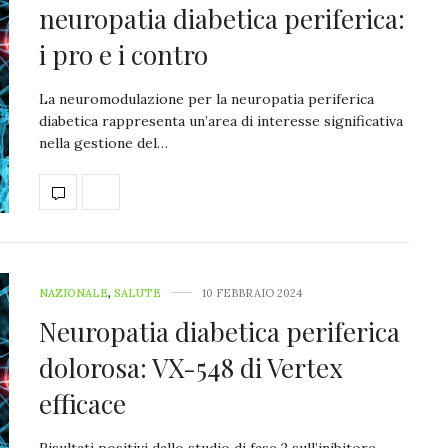
neuropatia diabetica periferica:
i pro e i contro
La neuromodulazione per la neuropatia periferica
diabetica rappresenta un’area di interesse significativa
nella gestione del…
NAZIONALE
,
SALUTE
10 FEBBRAIO 2024
Neuropatia diabetica periferica
dolorosa: VX-548 di Vertex
efficace
Risultati positivi dallo studio di fase 2 sull’inibitore