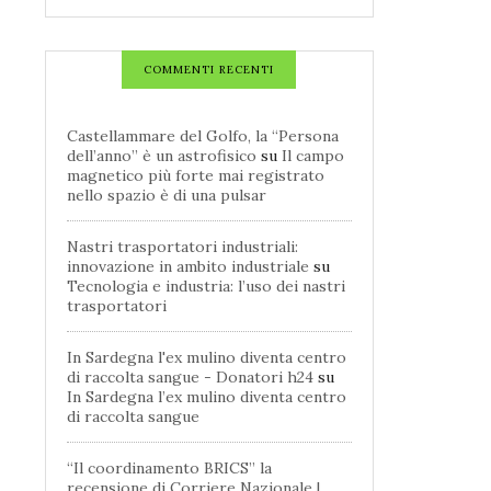
COMMENTI RECENTI
Castellammare del Golfo, la “Persona
dell’anno” è un astrofisico
su
Il campo
magnetico più forte mai registrato
nello spazio è di una pulsar
Nastri trasportatori industriali:
innovazione in ambito industriale
su
Tecnologia e industria: l’uso dei nastri
trasportatori
In Sardegna l'ex mulino diventa centro
di raccolta sangue - Donatori h24
su
In Sardegna l’ex mulino diventa centro
di raccolta sangue
“Il coordinamento BRICS” la
recensione di Corriere Nazionale |