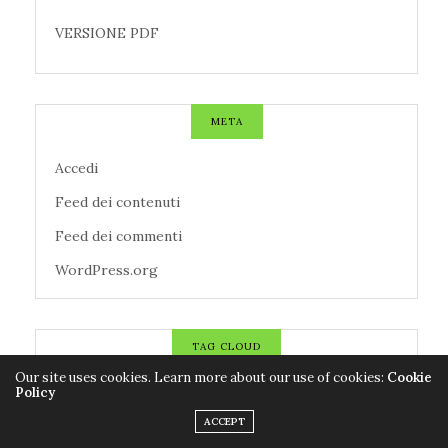
VERSIONE PDF
META
Accedi
Feed dei contenuti
Feed dei commenti
WordPress.org
TAG CLOUD
Our site uses cookies. Learn more about our use of cookies:
Cookie
Policy
AZIENDE
CALCIO
CANZONI
ACCEPT
CENTROMETEOITALIANO
CINEMA
CNR