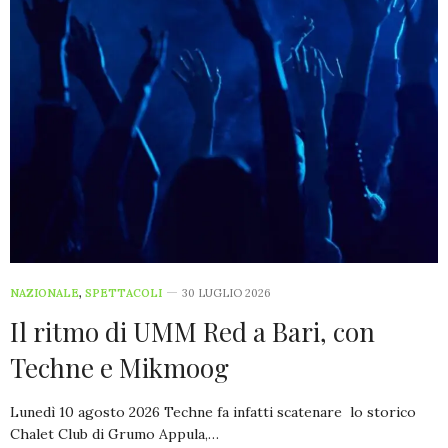
NAZIONALE
,
SPETTACOLI
30 LUGLIO 2026
Il ritmo di UMM Red a Bari, con
Techne e Mikmoog
Lunedì 10 agosto 2026 Techne fa infatti scatenare lo storico
Chalet Club di Grumo Appula,…