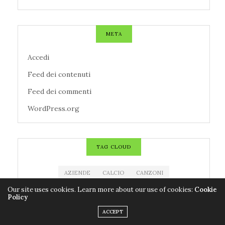
META
Accedi
Feed dei contenuti
Feed dei commenti
WordPress.org
TAG CLOUD
AZIENDE
CALCIO
CANZONI
Our site uses cookies. Learn more about our use of cookies:
Cookie
CENTROMETEOITALIANO
CINEMA
CNR
Policy
CODACONS
COLDIRETTI
CORONAVIRUS
ACCEPT
COVID-19
EDITORIA
ESTRAZIONE MILLIONDAY