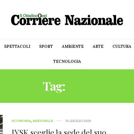
SPETTACOLI
SPORT
AMBIENTE
ARTE
CULTURA
TECNOLOGIA
Tag:
JYSK
ECONOMIA
,
NAZIONALE
31 LUGLIO 2026
JYSK sceglie la sede del suo