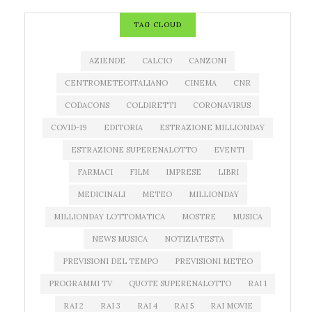
TAG CLOUD
AZIENDE
CALCIO
CANZONI
CENTROMETEOITALIANO
CINEMA
CNR
CODACONS
COLDIRETTI
CORONAVIRUS
COVID-19
EDITORIA
ESTRAZIONE MILLIONDAY
ESTRAZIONE SUPERENALOTTO
EVENTI
FARMACI
FILM
IMPRESE
LIBRI
MEDICINALI
METEO
MILLIONDAY
MILLIONDAY LOTTOMATICA
MOSTRE
MUSICA
NEWS MUSICA
NOTIZIATESTA
PREVISIONI DEL TEMPO
PREVISIONI METEO
PROGRAMMI TV
QUOTE SUPERENALOTTO
RAI 1
RAI 2
RAI 3
RAI 4
RAI 5
RAI MOVIE