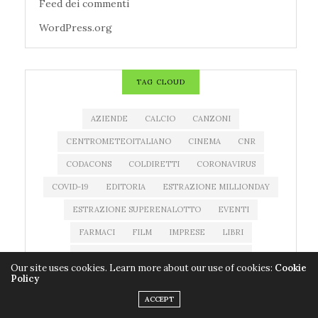
Feed dei commenti
WordPress.org
TAG CLOUD
AZIENDE
CALCIO
CANZONI
CENTROMETEOITALIANO
CINEMA
CNR
CODACONS
COLDIRETTI
CORONAVIRUS
COVID-19
EDITORIA
ESTRAZIONE MILLIONDAY
ESTRAZIONE SUPERENALOTTO
EVENTI
FARMACI
FILM
IMPRESE
LIBRI
MEDICINALI
METEO
MILLIONDAY
Our site uses cookies. Learn more about our use of cookies:
Cookie
Policy
MILLIONDAY LOTTOMATICA
MOSTRE
MUSICA
ACCEPT
NEWS MUSICA
NOTIZIATESTA