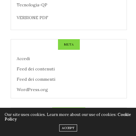
Tecnologia-QP
VERSIONE PDF
META
Accedi
Feed dei contenuti
Feed dei commenti
WordPress.org
TAG CLOUD
Our site uses cookies. Learn more about our use of cookies:
Cookie
Policy
ACCEPT
AZIENDE
CALCIO
CANZONI