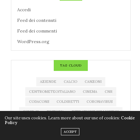
Accedi
Feed dei contenuti
Feed dei commenti
WordPress.org
TAG CLOUD
AZIENDE
CALCIO
CANZONI
CENTROMETEOITALIANO
CINEMA
CNR
CODACONS
COLDIRETTI
CORONAVIRUS
COVID-19
EDITORIA
ESTRAZIONE MILLIONDAY
Our site uses cookies. Learn more about our use of cookies:
Cookie
ESTRAZIONE SUPERENALOTTO
EVENTI
Policy
FARMACI
FILM
IMPRESE
LIBRI
ACCEPT