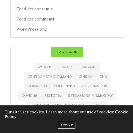
Feed dei contenuti
Feed dei commenti
WordPress.org
TAG CLOUD
AZIENDE
CALCIO
CANZONI
CENTROMETEOITALIANO
CINEMA
CNR
CODACONS
COLDIRETTI
CORONAVIRUS
COVID-19
EDITORIA
ESTRAZIONE MILLIONDAY
ESTRAZIONE SUPERENALOTTO
EVENTI
Our site uses cookies. Learn more about our use of cookies:
Cookie
FARMACI
FILM
IMPRESE
LIBRI
Policy
MEDICINALI
METEO
MILLIONDAY
ACCEPT