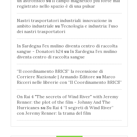
un astrofisico
su
Il campo magnetico più forte mai
registrato nello spazio è di una pulsar
Nastri trasportatori industriali: innovazione in
ambito industriale
su
Tecnologia e industria: l’uso
dei nastri trasportatori
In Sardegna l'ex mulino diventa centro di raccolta
sangue - Donatori h24
su
In Sardegna l’ex mulino
diventa centro di raccolta sangue
“Il coordinamento BRICS” la recensione di
Corriere Nazionale | Armando Editore
su
Marco
Ricceri nelle librerie con “Il Coordinamento BRICS”
On Rai 4 "The secrets of Wind River" with Jeremy
Renner: the plot of the film - Johnny And The
Hurricanes
su
Su Rai 4 “I segreti di Wind River”
con Jeremy Renner: la trama del film