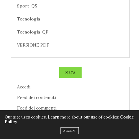
Sport-QS
Tecnologia
Tecnologia-QP
VERSIONE PDF
META
Accedi
Feed dei contenuti
Feed dei commenti
Our site uses cookies. Learn more about our use of cookies:
Cookie
WordPress.org
Policy
ACCEPT