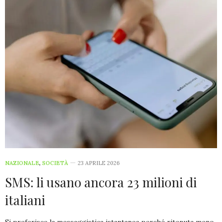
NAZIONALE
,
SOCIETÀ
23 APRILE 2026
SMS: li usano ancora 23 milioni di
italiani
Si preferisce la messaggistica istantanea perché ritenuta meno