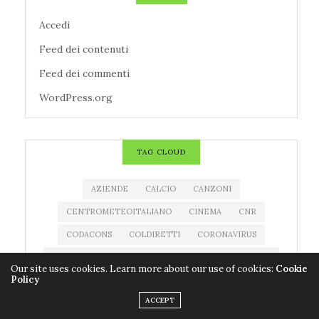
Accedi
Feed dei contenuti
Feed dei commenti
WordPress.org
TAG CLOUD
AZIENDE
CALCIO
CANZONI
CENTROMETEOITALIANO
CINEMA
CNR
CODACONS
COLDIRETTI
CORONAVIRUS
COVID-19
EDITORIA
ESTRAZIONE MILLIONDAY
Our site uses cookies. Learn more about our use of cookies:
Cookie
Policy
ESTRAZIONE SUPERENALOTTO
EVENTI
ACCEPT
FARMACI
FILM
IMPRESE
LIBRI