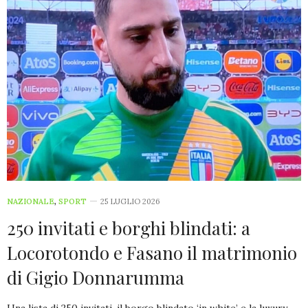
NAZIONALE
,
SPORT
25 LUGLIO 2026
250 invitati e borghi blindati: a
Locorotondo e Fasano il matrimonio
di Gigio Donnarumma
Una lista di 250 invitati, il borgo blindato ‘in white’ e la luxury-