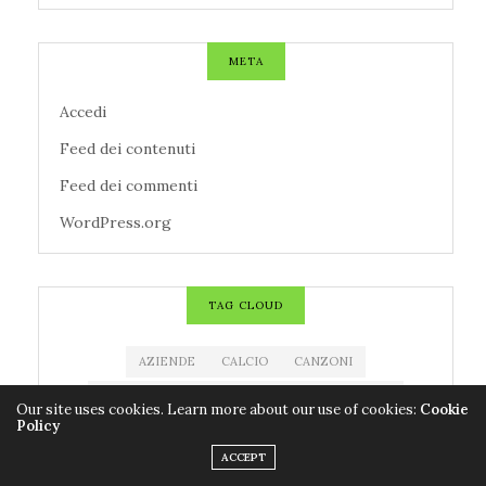
META
Accedi
Feed dei contenuti
Feed dei commenti
WordPress.org
TAG CLOUD
AZIENDE
CALCIO
CANZONI
CENTROMETEOITALIANO
CINEMA
CNR
Our site uses cookies. Learn more about our use of cookies:
Cookie
Policy
CODACONS
COLDIRETTI
CORONAVIRUS
ACCEPT
COVID-19
EDITORIA
ESTRAZIONE MILLIONDAY