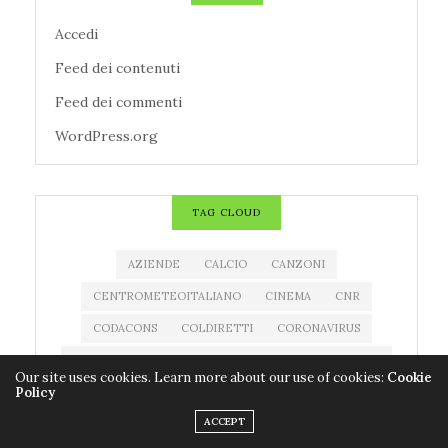
Accedi
Feed dei contenuti
Feed dei commenti
WordPress.org
TAG CLOUD
AZIENDE
CALCIO
CANZONI
CENTROMETEOITALIANO
CINEMA
CNR
CODACONS
COLDIRETTI
CORONAVIRUS
COVID-19
EDITORIA
ESTRAZIONE MILLIONDAY
Our site uses cookies. Learn more about our use of cookies:
Cookie
Policy
ESTRAZIONE SUPERENALOTTO
EVENTI
ACCEPT
FARMACI
FILM
IMPRESE
LIBRI