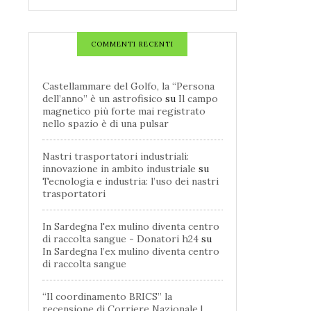
COMMENTI RECENTI
Castellammare del Golfo, la “Persona
dell’anno” è un astrofisico
su
Il campo
magnetico più forte mai registrato
nello spazio è di una pulsar
Nastri trasportatori industriali:
innovazione in ambito industriale
su
Tecnologia e industria: l’uso dei nastri
trasportatori
In Sardegna l'ex mulino diventa centro
di raccolta sangue - Donatori h24
su
In Sardegna l’ex mulino diventa centro
di raccolta sangue
“Il coordinamento BRICS” la
recensione di Corriere Nazionale |