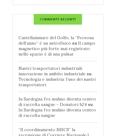
COMMENTI RECENTI
Castellammare del Golfo, la “Persona
dell’anno” è un astrofisico
su
Il campo
magnetico più forte mai registrato
nello spazio è di una pulsar
Nastri trasportatori industriali:
innovazione in ambito industriale
su
Tecnologia e industria: l’uso dei nastri
trasportatori
In Sardegna l'ex mulino diventa centro
di raccolta sangue - Donatori h24
su
In Sardegna l’ex mulino diventa centro
di raccolta sangue
“Il coordinamento BRICS” la
recensione di Corriere Nazionale |