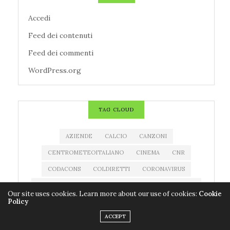
Accedi
Feed dei contenuti
Feed dei commenti
WordPress.org
TAG CLOUD
AZIENDE
CALCIO
CANZONI
CENTROMETEOITALIANO
CINEMA
CNR
CODACONS
COLDIRETTI
CORONAVIRUS
COVID-19
EDITORIA
ESTRAZIONE MILLIONDAY
Our site uses cookies. Learn more about our use of cookies:
Cookie
Policy
ESTRAZIONE SUPERENALOTTO
EVENTI
ACCEPT
FARMACI
FILM
IMPRESE
LIBRI