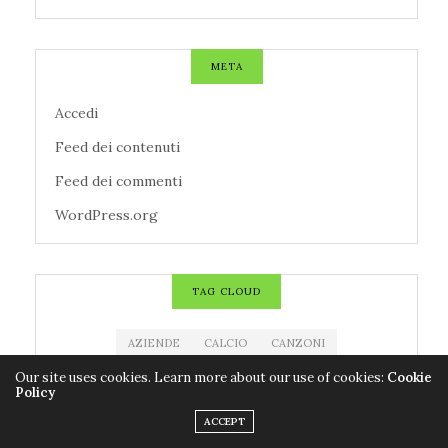
META
Accedi
Feed dei contenuti
Feed dei commenti
WordPress.org
TAG CLOUD
AZIENDE
CALCIO
CANZONI
CENTROMETEOITALIANO
CINEMA
CNR
Our site uses cookies. Learn more about our use of cookies:
Cookie
Policy
CODACONS
COLDIRETTI
CORONAVIRUS
ACCEPT
COVID-19
EDITORIA
ESTRAZIONE MILLIONDAY