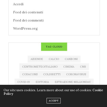
Accedi
Feed dei contenuti
Feed dei commenti
WordPress.org
TAG CLOUD
AZIENDE
CALCIO
CANZONI
CENTROMETEOITALIANO
CINEMA
CNR
CODACONS
COLDIRETTI
CORONAVIRUS
COVID-19
EDITORIA
ESTRAZIONE MILLIONDAY
ESTRAZIONE SUPERENALOTTO
EVENTI
Our site uses cookies. Learn more about our use of cookies:
Cookie
Policy
FARMACI
FILM
IMPRESE
LIBRI
ACCEPT
MEDICINALI
METEO
MILLIONDAY