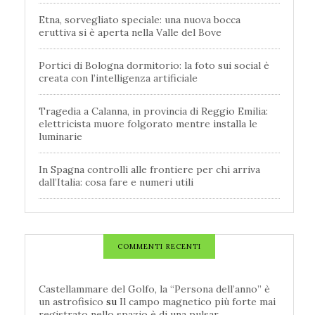
Etna, sorvegliato speciale: una nuova bocca
eruttiva si è aperta nella Valle del Bove
Portici di Bologna dormitorio: la foto sui social è
creata con l’intelligenza artificiale
Tragedia a Calanna, in provincia di Reggio Emilia:
elettricista muore folgorato mentre installa le
luminarie
In Spagna controlli alle frontiere per chi arriva
dall’Italia: cosa fare e numeri utili
COMMENTI RECENTI
Castellammare del Golfo, la “Persona dell’anno” è
un astrofisico
su
Il campo magnetico più forte mai
registrato nello spazio è di una pulsar