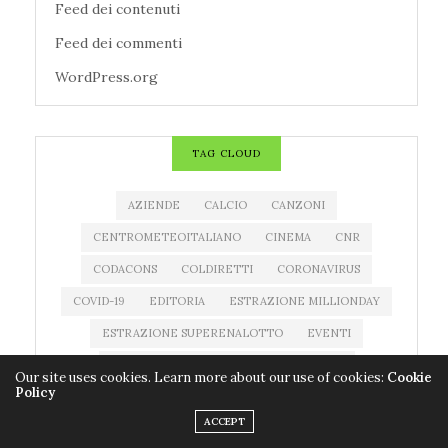
Feed dei contenuti
Feed dei commenti
WordPress.org
TAG CLOUD
AZIENDE
CALCIO
CANZONI
CENTROMETEOITALIANO
CINEMA
CNR
CODACONS
COLDIRETTI
CORONAVIRUS
COVID-19
EDITORIA
ESTRAZIONE MILLIONDAY
ESTRAZIONE SUPERENALOTTO
EVENTI
FARMACI
FILM
IMPRESE
LIBRI
Our site uses cookies. Learn more about our use of cookies:
Cookie
Policy
MEDICINALI
METEO
MILLIONDAY
ACCEPT
MILLIONDAY LOTTOMATICA
MOSTRE
MUSICA