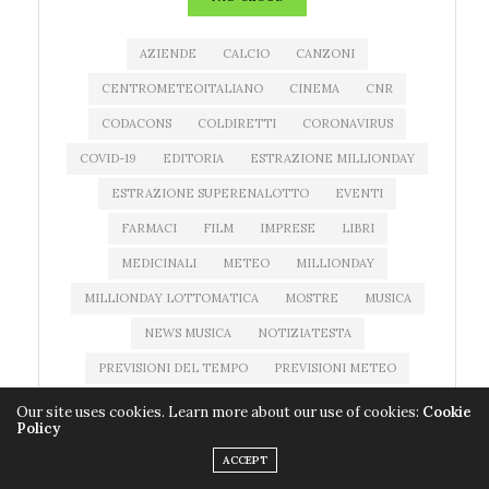
AZIENDE
CALCIO
CANZONI
CENTROMETEOITALIANO
CINEMA
CNR
CODACONS
COLDIRETTI
CORONAVIRUS
COVID-19
EDITORIA
ESTRAZIONE MILLIONDAY
ESTRAZIONE SUPERENALOTTO
EVENTI
FARMACI
FILM
IMPRESE
LIBRI
MEDICINALI
METEO
MILLIONDAY
MILLIONDAY LOTTOMATICA
MOSTRE
MUSICA
NEWS MUSICA
NOTIZIATESTA
PREVISIONI DEL TEMPO
PREVISIONI METEO
PROGRAMMI TV
QUOTE SUPERENALOTTO
RAI 1
Our site uses cookies. Learn more about our use of cookies:
Cookie
Policy
RAI 2
RAI 3
RAI 4
RAI 5
RAI MOVIE
ACCEPT
RAI STORIA
RICERCA SCIENTIFICA
ROMA