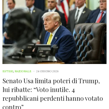
ESTERI
,
NAZIONALE
24 GIUGNO 2026
Senato Usa limita poteri di Trump,
lui ribatte: “Voto inutile. 4
repubblicani perdenti hanno votato
contro”