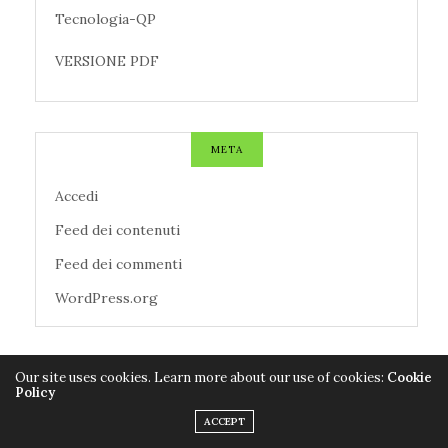
Tecnologia-QP
VERSIONE PDF
META
Accedi
Feed dei contenuti
Feed dei commenti
WordPress.org
TAG CLOUD
Our site uses cookies. Learn more about our use of cookies:
Cookie
Policy
ACCEPT
AZIENDE
CALCIO
CANZONI