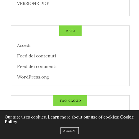
VERSIONE PDF
META
Accedi
Feed dei contenuti
Feed dei commenti
WordPress.org
TAG CLOUD
Our site uses cookies. Learn more about our use of cookies:
Cookie
AZIENDE
CALCIO
CANZONI
Policy
CENTROMETEOITALIANO
CINEMA
CNR
ACCEPT
CODACONS
COLDIRETTI
CORONAVIRUS