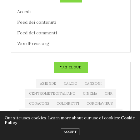
Accedi
Feed dei contenuti
Feed dei commenti
WordPress.org
TAG CLOUD
AZIENDE
CALCIO
CANZONI
CENTROMETEOITALIANO
CINEMA
CNR
CODACONS
COLDIRETTI
CORONAVIRUS
COVID-19
EDITORIA
ESTRAZIONE MILLIONDAY
Our site uses cookies. Learn more about our use of cookies:
Cookie
Policy
ESTRAZIONE SUPERENALOTTO
EVENTI
ACCEPT
FARMACI
FILM
IMPRESE
LIBRI