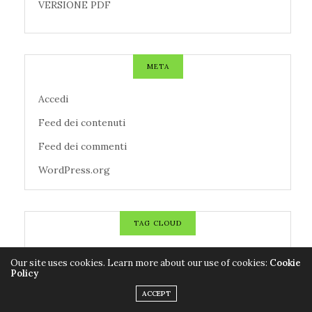
VERSIONE PDF
META
Accedi
Feed dei contenuti
Feed dei commenti
WordPress.org
TAG CLOUD
AZIENDE
CALCIO
CANZONI
Our site uses cookies. Learn more about our use of cookies:
Cookie
Policy
CENTROMETEOITALIANO
CINEMA
CNR
ACCEPT
CODACONS
COLDIRETTI
CORONAVIRUS