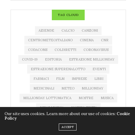
TAG CLOUD
AZIENDE
CALCIO
CANZONI
CENTROMETEOITALIANO
CINEMA
CNR
CODACONS
COLDIRETTI
CORONAVIRUS
COVID-19
EDITORIA
ESTRAZIONE MILLIONDAY
ESTRAZIONE SUPERENALOTTO
EVENTI
FARMACI
FILM
IMPRESE
LIBRI
MEDICINALI
METEO
MILLIONDAY
MILLIONDAY LOTTOMATICA
MOSTRE
MUSICA
NEWS MUSICA
NOTIZIATESTA
Our site uses cookies. Learn more about our use of cookies:
Cookie
PREVISIONI DEL TEMPO
PREVISIONI METEO
Policy
PROGRAMMI TV
QUOTE SUPERENALOTTO
RAI 1
ACCEPT