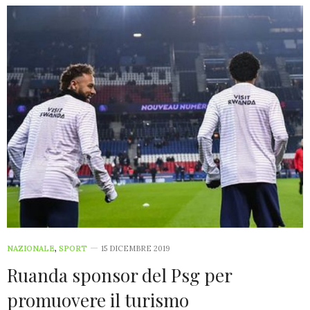
NAZIONALE
,
SPORT
15 DICEMBRE 2019
Ruanda sponsor del Psg per
promuovere il turismo