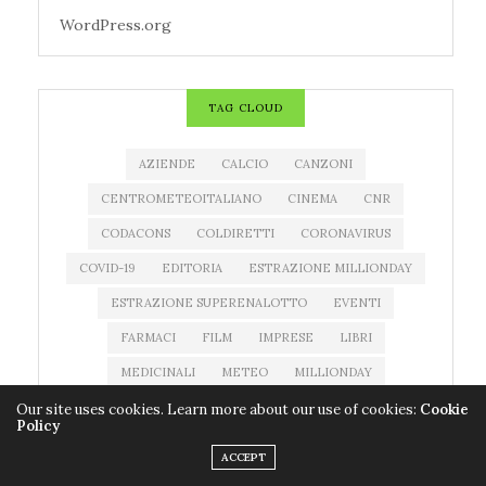
WordPress.org
TAG CLOUD
AZIENDE
CALCIO
CANZONI
CENTROMETEOITALIANO
CINEMA
CNR
CODACONS
COLDIRETTI
CORONAVIRUS
COVID-19
EDITORIA
ESTRAZIONE MILLIONDAY
ESTRAZIONE SUPERENALOTTO
EVENTI
FARMACI
FILM
IMPRESE
LIBRI
MEDICINALI
METEO
MILLIONDAY
MILLIONDAY LOTTOMATICA
MOSTRE
MUSICA
Our site uses cookies. Learn more about our use of cookies:
Cookie
Policy
NEWS MUSICA
NOTIZIATESTA
ACCEPT
PREVISIONI DEL TEMPO
PREVISIONI METEO