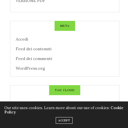
VERSIONE PDF
META
Accedi
Feed dei contenuti
Feed dei commenti
WordPress.org
TAG CLOUD
AZIENDE
CALCIO
CANZONI
Our site uses cookies. Learn more about our use of cookies:
Cookie
Policy
CENTROMETEOITALIANO
CINEMA
CNR
ACCEPT
CODACONS
COLDIRETTI
CORONAVIRUS