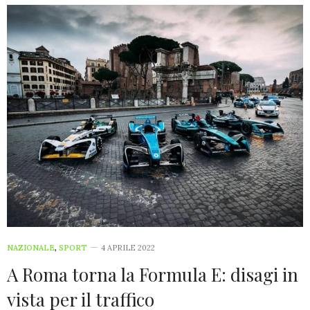
NAZIONALE
,
SPORT
4 APRILE 2022
A Roma torna la Formula E: disagi in
vista per il traffico