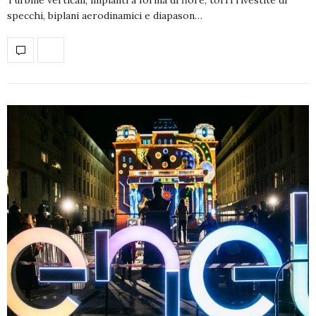
specchi, biplani aerodinamici e diapason…