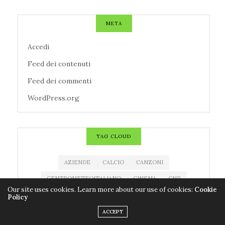
META
Accedi
Feed dei contenuti
Feed dei commenti
WordPress.org
TAG CLOUD
AZIENDE
CALCIO
CANZONI
CENTROMETEOITALIANO
CINEMA
CNR
Our site uses cookies. Learn more about our use of cookies:
Cookie
CODACONS
COLDIRETTI
CORONAVIRUS
Policy
COVID-19
EDITORIA
ESTRAZIONE MILLIONDAY
ACCEPT