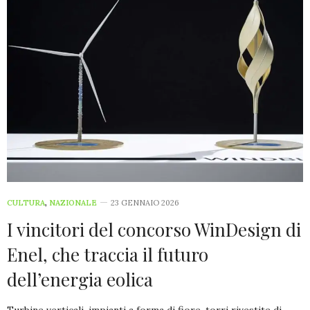
CULTURA
,
NAZIONALE
23 GENNAIO 2026
I vincitori del concorso WinDesign di
Enel, che traccia il futuro
dell’energia eolica
Turbine verticali, impianti a forma di fiore, torri rivestite di