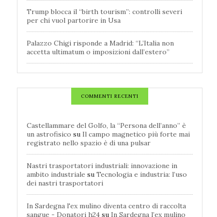
Trump blocca il “birth tourism”: controlli severi
per chi vuol partorire in Usa
Palazzo Chigi risponde a Madrid: “L’Italia non
accetta ultimatum o imposizioni dall’estero”
COMMENTI RECENTI
Castellammare del Golfo, la “Persona dell’anno” è
un astrofisico
su
Il campo magnetico più forte mai
registrato nello spazio è di una pulsar
Nastri trasportatori industriali: innovazione in
ambito industriale
su
Tecnologia e industria: l’uso
dei nastri trasportatori
In Sardegna l'ex mulino diventa centro di raccolta
sangue - Donatori h24
su
In Sardegna l’ex mulino