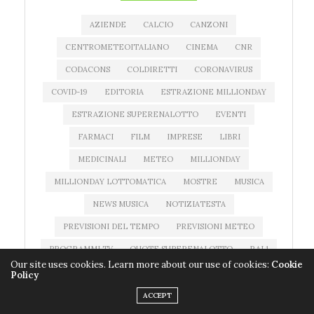
AZIENDE
CALCIO
CANZONI
CENTROMETEOITALIANO
CINEMA
CNR
CODACONS
COLDIRETTI
CORONAVIRUS
COVID-19
EDITORIA
ESTRAZIONE MILLIONDAY
ESTRAZIONE SUPERENALOTTO
EVENTI
FARMACI
FILM
IMPRESE
LIBRI
MEDICINALI
METEO
MILLIONDAY
MILLIONDAY LOTTOMATICA
MOSTRE
MUSICA
NEWS MUSICA
NOTIZIATESTA
PREVISIONI DEL TEMPO
PREVISIONI METEO
PROGRAMMI TV
QUOTE SUPERENALOTTO
RAI 1
Our site uses cookies. Learn more about our use of cookies:
Cookie
RAI 2
RAI 3
RAI 4
RAI 5
RAI MOVIE
Policy
RAI STORIA
RICERCA SCIENTIFICA
ROMA
ACCEPT