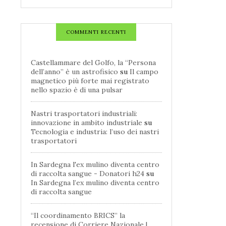
COMMENTI RECENTI
Castellammare del Golfo, la “Persona
dell’anno” è un astrofisico
su
Il campo
magnetico più forte mai registrato
nello spazio è di una pulsar
Nastri trasportatori industriali:
innovazione in ambito industriale
su
Tecnologia e industria: l’uso dei nastri
trasportatori
In Sardegna l'ex mulino diventa centro
di raccolta sangue - Donatori h24
su
In Sardegna l’ex mulino diventa centro
di raccolta sangue
“Il coordinamento BRICS” la
recensione di Corriere Nazionale |