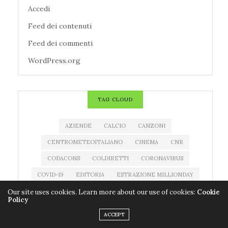
Accedi
Feed dei contenuti
Feed dei commenti
WordPress.org
TAG CLOUD
AZIENDE
CALCIO
CANZONI
CENTROMETEOITALIANO
CINEMA
CNR
CODACONS
COLDIRETTI
CORONAVIRUS
COVID-19
EDITORIA
ESTRAZIONE MILLIONDAY
ESTRAZIONE SUPERENALOTTO
EVENTI
Our site uses cookies. Learn more about our use of cookies:
Cookie
Policy
FARMACI
FILM
IMPRESE
LIBRI
ACCEPT
MEDICINALI
METEO
MILLIONDAY