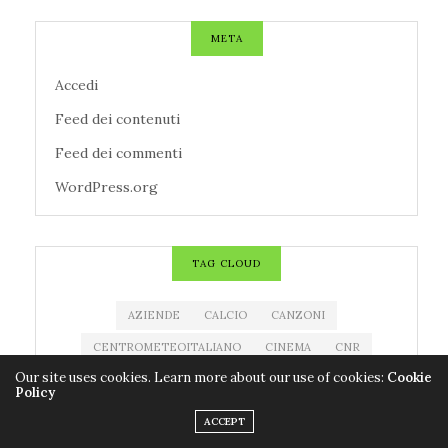
META
Accedi
Feed dei contenuti
Feed dei commenti
WordPress.org
TAG CLOUD
AZIENDE
CALCIO
CANZONI
CENTROMETEOITALIANO
CINEMA
CNR
Our site uses cookies. Learn more about our use of cookies:
Cookie
CODACONS
COLDIRETTI
CORONAVIRUS
Policy
COVID-19
EDITORIA
ESTRAZIONE MILLIONDAY
ACCEPT
ESTRAZIONE SUPERENALOTTO
EVENTI