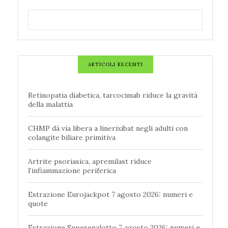
ARTICOLI RECENTI
Retinopatia diabetica, tarcocimab riduce la gravità
della malattia
CHMP dà via libera a linerixibat negli adulti con
colangite biliare primitiva
Artrite psoriasica, apremilast riduce
l’infiammazione periferica
Estrazione Eurojackpot 7 agosto 2026: numeri e
quote
Estrazione Superenalotto 7 agosto 2026: numeri e