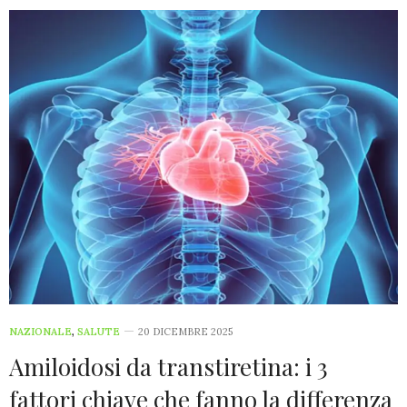
NAZIONALE
,
SALUTE
20 DICEMBRE 2025
Amiloidosi da transtiretina: i 3
fattori chiave che fanno la differenza