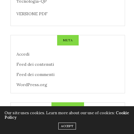
Tecnologia-QP
VERSIONE PDF
META
Accedi
Feed dei contenuti
Feed dei commenti
WordPress.org
TAG CLOUD
Our site uses cookies. Learn more about our use of cookies:
Cookie
Policy
AZIENDE
CALCIO
CANZONI
ACCEPT
CENTROMETEOITALIANO
CINEMA
CNR