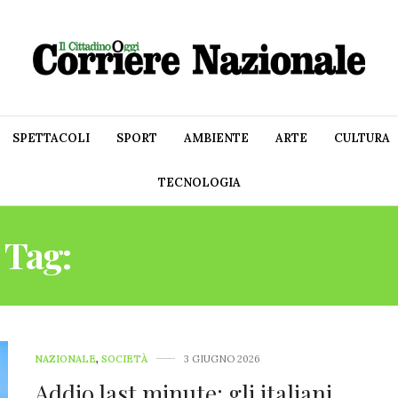
SPETTACOLI
SPORT
AMBIENTE
ARTE
CULTURA
TECNOLOGIA
Tag:
VAMONOS VACANZE
NAZIONALE
,
SOCIETÀ
3 GIUGNO 2026
Addio last minute: gli italiani