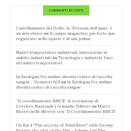
COMMENTI RECENTI
Castellammare del Golfo, la “Persona dell’anno” è
un astrofisico
su
Il campo magnetico più forte mai
registrato nello spazio è di una pulsar
Nastri trasportatori industriali: innovazione in
ambito industriale
su
Tecnologia e industria: l’uso
dei nastri trasportatori
In Sardegna l'ex mulino diventa centro di raccolta
sangue - Donatori h24
su
In Sardegna l’ex mulino
diventa centro di raccolta sangue
“Il coordinamento BRICS” la recensione di
Corriere Nazionale | Armando Editore
su
Marco
Ricceri nelle librerie con “Il Coordinamento BRICS”
On Rai 4 "The secrets of Wind River" with Jeremy
Renner: the plot of the film - Johnny And The