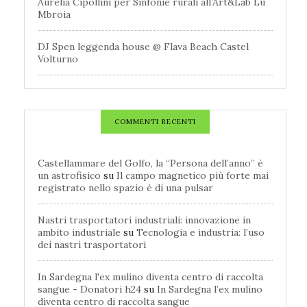
Aurelia Cipollini per Sinfonie rurali all’Art&Lab Lu
Mbroia
DJ Spen leggenda house @ Flava Beach Castel
Volturno
COMMENTI RECENTI
Castellammare del Golfo, la “Persona dell’anno” è
un astrofisico
su
Il campo magnetico più forte mai
registrato nello spazio è di una pulsar
Nastri trasportatori industriali: innovazione in
ambito industriale
su
Tecnologia e industria: l’uso
dei nastri trasportatori
In Sardegna l'ex mulino diventa centro di raccolta
sangue - Donatori h24
su
In Sardegna l’ex mulino
diventa centro di raccolta sangue