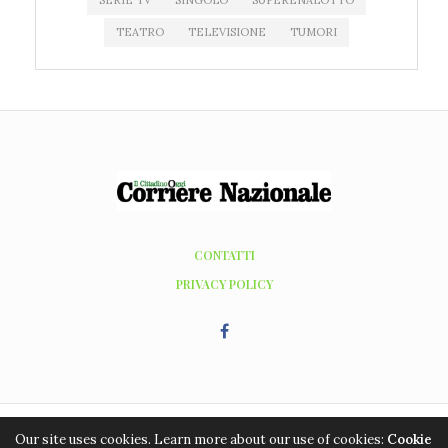
TEATRO
TELEVISIONE
TUMORI
CONTATTI
PRIVACY POLICY
Our site uses cookies. Learn more about our use of cookies:
Cookie
Copyright ©2016 - 2026, Editrice Grafic Coop. Tutti i diritti riservati. Hosting