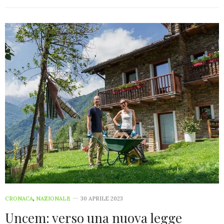
CRONACA
,
NAZIONALE
30 APRILE 2023
Uncem: verso una nuova legge