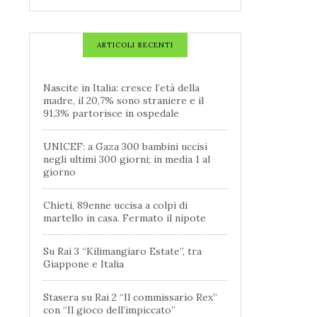
ARTICOLI RECENTI
Nascite in Italia: cresce l’età della
madre, il 20,7% sono straniere e il
91,3% partorisce in ospedale
UNICEF: a Gaza 300 bambini uccisi
negli ultimi 300 giorni; in media 1 al
giorno
Chieti, 89enne uccisa a colpi di
martello in casa. Fermato il nipote
Su Rai 3 “Kilimangiaro Estate”, tra
Giappone e Italia
Stasera su Rai 2 “Il commissario Rex”
con “Il gioco dell’impiccato”