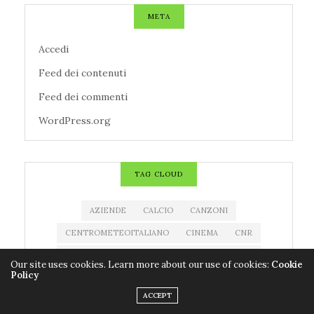
META
Accedi
Feed dei contenuti
Feed dei commenti
WordPress.org
TAG CLOUD
AZIENDE
CALCIO
CANZONI
CENTROMETEOITALIANO
CINEMA
CNR
CODACONS
COLDIRETTI
CORONAVIRUS
Our site uses cookies. Learn more about our use of cookies:
Cookie
Policy
COVID-19
EDITORIA
ESTRAZIONE MILLIONDAY
ACCEPT
ESTRAZIONE SUPERENALOTTO
EVENTI