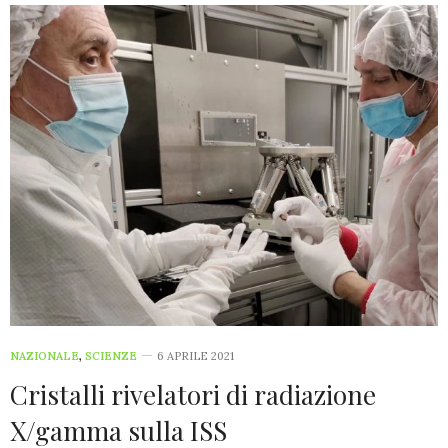
NAZIONALE
,
SCIENZE
6 APRILE 2021
Cristalli rivelatori di radiazione
X/gamma sulla ISS