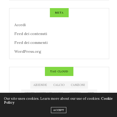
META
Accedi
Feed dei contenuti
Feed dei commenti
WordPress.org
TAG CLOUD
AZIENDE
CALCIO
CANZONI
CENTROMETEOITALIANO
CINEMA
CNR
Our site uses cookies. Learn more about our use of cookies:
Cookie
CODACONS
COLDIRETTI
CORONAVIRUS
Policy
COVID-19
EDITORIA
ESTRAZIONE MILLIONDAY
ACCEPT