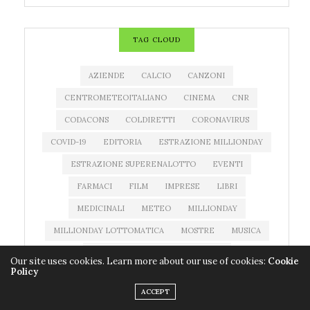
TAG CLOUD
AZIENDE
CALCIO
CANZONI
CENTROMETEOITALIANO
CINEMA
CNR
CODACONS
COLDIRETTI
CORONAVIRUS
COVID-19
EDITORIA
ESTRAZIONE MILLIONDAY
ESTRAZIONE SUPERENALOTTO
EVENTI
FARMACI
FILM
IMPRESE
LIBRI
MEDICINALI
METEO
MILLIONDAY
MILLIONDAY LOTTOMATICA
MOSTRE
MUSICA
NEWS MUSICA
NOTIZIATESTA
Our site uses cookies. Learn more about our use of cookies:
Cookie
Policy
PREVISIONI DEL TEMPO
PREVISIONI METEO
ACCEPT
PROGRAMMI TV
QUOTE SUPERENALOTTO
RAI 1