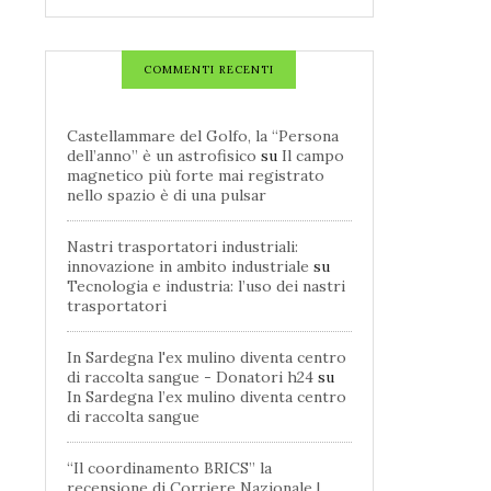
COMMENTI RECENTI
Castellammare del Golfo, la “Persona
dell’anno” è un astrofisico
su
Il campo
magnetico più forte mai registrato
nello spazio è di una pulsar
Nastri trasportatori industriali:
innovazione in ambito industriale
su
Tecnologia e industria: l’uso dei nastri
trasportatori
In Sardegna l'ex mulino diventa centro
di raccolta sangue - Donatori h24
su
In Sardegna l’ex mulino diventa centro
di raccolta sangue
“Il coordinamento BRICS” la
recensione di Corriere Nazionale |