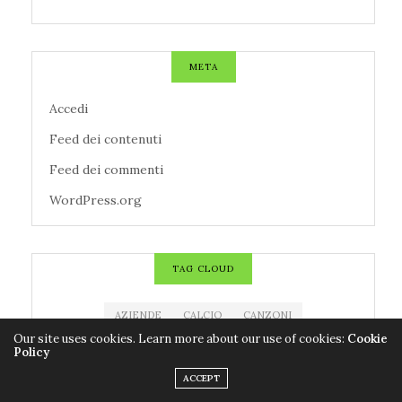
META
Accedi
Feed dei contenuti
Feed dei commenti
WordPress.org
TAG CLOUD
AZIENDE
CALCIO
CANZONI
Our site uses cookies. Learn more about our use of cookies:
Cookie
CENTROMETEOITALIANO
CINEMA
CNR
Policy
CODACONS
COLDIRETTI
CORONAVIRUS
ACCEPT
COVID-19
EDITORIA
ESTRAZIONE MILLIONDAY