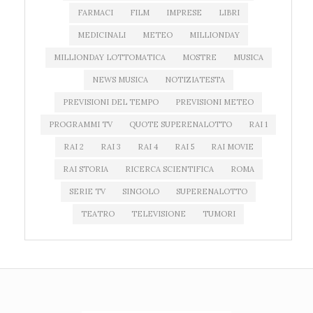
FARMACI
FILM
IMPRESE
LIBRI
MEDICINALI
METEO
MILLIONDAY
MILLIONDAY LOTTOMATICA
MOSTRE
MUSICA
NEWS MUSICA
NOTIZIATESTA
PREVISIONI DEL TEMPO
PREVISIONI METEO
PROGRAMMI TV
QUOTE SUPERENALOTTO
RAI 1
RAI 2
RAI 3
RAI 4
RAI 5
RAI MOVIE
RAI STORIA
RICERCA SCIENTIFICA
ROMA
SERIE TV
SINGOLO
SUPERENALOTTO
TEATRO
TELEVISIONE
TUMORI